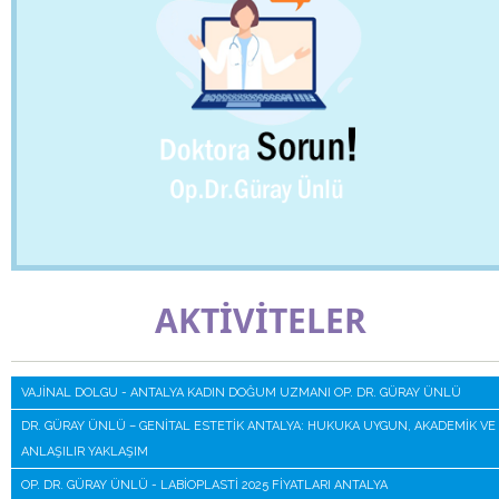
AKTİVİTELER
VAJINAL DOLGU - ANTALYA KADIN DOĞUM UZMANI OP. DR. GÜRAY ÜNLÜ
DR. GÜRAY ÜNLÜ – GENITAL ESTETIK ANTALYA: HUKUKA UYGUN, AKADEMIK VE
ANLAŞILIR YAKLAŞIM
OP. DR. GÜRAY ÜNLÜ - LABIOPLASTI 2025 FIYATLARI ANTALYA