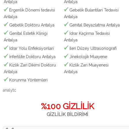
Antalya
Antalya
Ergenlik Dönemi tedavisi
Gebelik Bulantilari Tedavisi
Antalya
Antalya
Gebelik Doktoru Antalya
Genital Beyazlatma Antalya
Genital Estetik Kliniği
İdrar Kaçirma Tedavisi
Antalya
Antalya
İdrar Yolu Enfeksiyonlari
İleri Düzey Ultrasonografi
İnfertilite Doktoru Antalya
Jinekolojik Muayene
Kizlik Zari Dikimi Doktoru
Kizlik Zari Muayenesi
Antalya
Antalya
Korunma Yöntemleri
analytc
%100 GİZLİLİK
GİZLİLİK BİLDİRİMİ