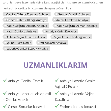
sorunları veya lazer tedavisine karşı alerjisi olan kişilere ve işlemi düşünen
herkesin öncelikle bir uzmana danışması önemlidir.
Genital Estetik Fiyatları Antalya
Genital Estetik Antalya
Genital Estetik Kliniği Antalya
Vajinal Daraltma Antalya
Kadın Doğum Doktoru Antalya
Kadın Doğum Uzmanı Antalya
Kadın Doktoru Antalya
Antalya Kadın Doktoru
Antalya Vajinal Flora Tedavisi
Vajinal Flora Hastalığı nedir
Vajinal Flora Nedir
Vajinoplasti Antalya
Lazerle Genital Estetik Antalya
UZMANLIKLARIM
Antalya Genital Estetik
Antalya Lazerle Genital (
Vajinal ) Estetik
Antalya Lazerle Labioplasti
Antalya Lazerle Vajina
- Genital Estetik
Daraltma
Cinsel Sorunlar tedavisi
Endometriozis tedavisi