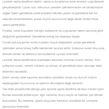
Lazerle vajina daraltma işlemi, vajina iç duvarlarına lazer enerjisi uygulanarak
gerçekleştirilir. Lazer ısısı, dokunun yeniden şekillenmesini ve sıkılaşmasını
sağlar. İşlem genellikle yerel anestezi altında yapılır ve genellikle tek bir
seansta tamamlanabilir, ancak kişinin durumuna bağlı olarak birden fazla
seans gerekebilir.
Fiyatlar, yerel koşullara, kliniğin kalitesine ve uygulanan seans sayısına göre
değişiklik gösterebilir. Genellikle birkaç bin dolardan başlar.
Cinsel ilişkiye girme süresi kişiden kişiye değişebilir, ancak genellikle
işlemden sonra birkaç hafta beklemek tavsiye edilir. İyileşme süreci boyunca
dikkatli olmak ve doktorun tavsiyelerine uymak önemlidir.
Lazerle vajina daraltmanın avantajları arasında minimal invaziv olması, hızlı
iyileşme süreci, cerrahi risklerin az olması ve genellikle kalıcı sonuçlar elde
edilmesi sayılabilir.
İşlem sonrası idrar kaçırma sorunlarını çözebilir, ancak bu durum kişinin
başlangıçtaki durumuna ve işlemin etkinliğine bağlı olacaktır.
Her tıbbi prosedürde olduğu gibi, lazerle vajina daraltma da bazı riskleri içerir.
Bunlar arasında enfeksiyon, ağrı, kanama, duyu kaybı ve nadiren yan etkiler
bulunabilir. Bu nedenle, işlemi düşünen herkesin öncelikle bir uzmanla
danışması önemlidir.