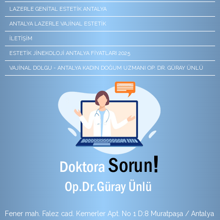
LAZERLE GENITAL ESTETIK ANTALYA
ANTALYA LAZERLE VAJINAL ESTETIK
İLETIŞIM
ESTETIK JINEKOLOJI ANTALYA FIYATLARI 2025
VAJINAL DOLGU - ANTALYA KADIN DOĞUM UZMANI OP. DR. GÜRAY ÜNLÜ
Fener mah. Falez cad. Kemerler Apt. No 1 D:8 Muratpaşa / Antalya