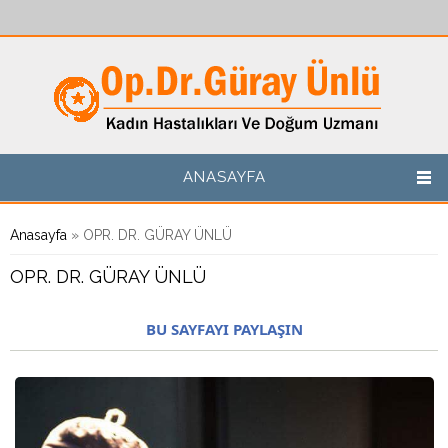
Ana içeriğe atla
ANASAYFA
Buradasınız
Anasayfa
» OPR. DR. GÜRAY ÜNLÜ
OPR. DR. GÜRAY ÜNLÜ
BU SAYFAYI PAYLAŞIN