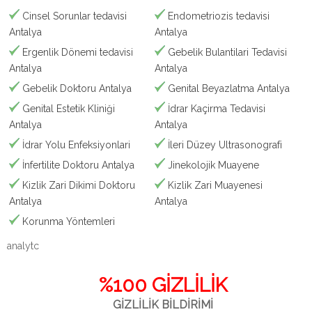
Cinsel Sorunlar tedavisi
Endometriozis tedavisi
Antalya
Antalya
Ergenlik Dönemi tedavisi
Gebelik Bulantilari Tedavisi
Antalya
Antalya
Gebelik Doktoru Antalya
Genital Beyazlatma Antalya
Genital Estetik Kliniği
İdrar Kaçirma Tedavisi
Antalya
Antalya
İdrar Yolu Enfeksiyonlari
İleri Düzey Ultrasonografi
İnfertilite Doktoru Antalya
Jinekolojik Muayene
Kizlik Zari Dikimi Doktoru
Kizlik Zari Muayenesi
Antalya
Antalya
Korunma Yöntemleri
analytc
%100 GİZLİLİK
GİZLİLİK BİLDİRİMİ