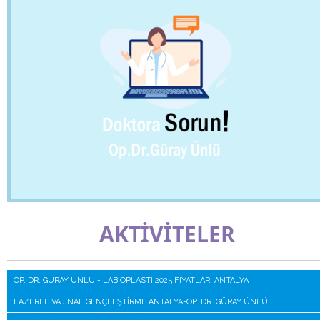
AKTİVİTELER
OP. DR. GÜRAY ÜNLÜ - LABIOPLASTI 2025 FIYATLARI ANTALYA
LAZERLE VAJINAL GENÇLEŞTIRME ANTALYA-OP. DR. GÜRAY ÜNLÜ